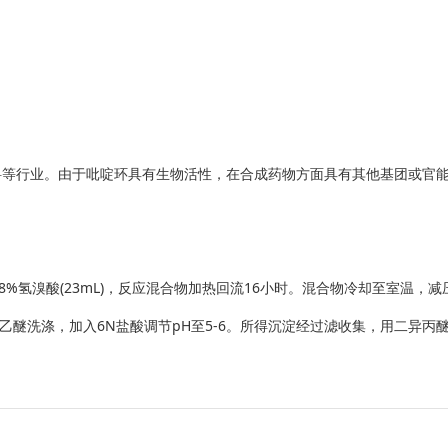
料等行业。由于吡啶环具有生物活性，在合成药物方面具有其他基团或官
溶液中加入48%氢溴酸(23mL)，反应混合物加热回流16小时。混合物冷却至室温
醚洗涤，加入6N盐酸调节pH至5-6。所得沉淀经过滤收集，用二异丙醚洗涤，