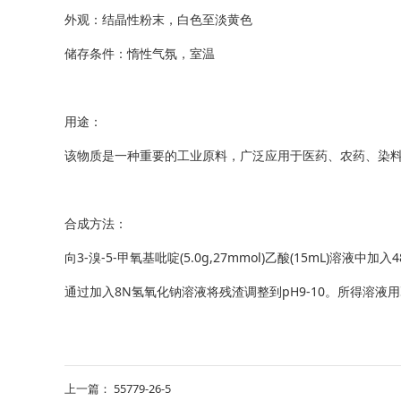
外观：结晶性粉末，白色至淡黄色
储存条件：惰性气氛，室温
用途：
该物质是一种重要的工业原料，广泛应用于医药、农药、染
合成方法：
向3-溴-5-甲氧基吡啶(5.0g,27mmol)乙酸(15mL)
通过加入8N氢氧化钠溶液将残渣调整到pH9-10。所得溶液用乙
上一篇：
55779-26-5